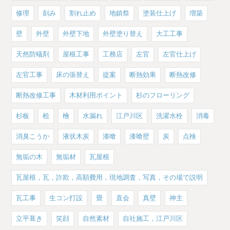
修理
刻み
割れ止め
地鎮祭
塗装仕上げ
増築
壁
外壁
外壁下地
外壁塗り替え
大工工事
天然防蟻剤
屋根工事
工務店
左官
左官仕上げ
左官工事
床の張替え
提案
断熱効果
断熱改修
断熱改修工事
木材利用ポイント
杉のフローリング
杉板
桧
檜
水漏れ
江戸川区
洗濯水栓
消毒
消臭こうか
液状木炭
漆喰
漆喰壁
炭
点検
無垢の木
無垢材
瓦屋根
瓦屋根，瓦，詐欺，高額費用，現地調査，写真，その場で説明
瓦工事
生コン打設
畳
直会
真壁
神主
立平葺き
笑顔
自然素材
自社施工，江戸川区