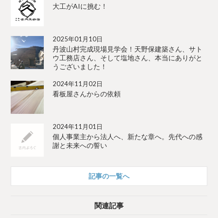
への
サト
大工がAIに挑む！
感謝
ウ工
と未
務店
2025年01月10日
来へ
さ
丹波山村完成現場見学会！天野保建築さん、サト
ウ工務店さん、そして塩地さん、本当にありがと
の誓
ん、
うございました！
い
そし
2024年11月02日
て塩
看板屋さんからの依頼
地さ
ん、
2024年11月01日
本当
個人事業主から法人へ、新たな章へ。先代への感
にあ
謝と未来への誓い
りが
とう
記事の一覧へ
ござ
いま
関連記事
し