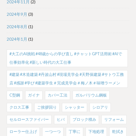
2024年11月
(2)
2024年9月
(3)
2024年8月
(1)
2024年1月
(1)
#大工のAI挑戦 #48歳からの学び直し #チャットGPT活用術 #AIで
仕事効率化 #新しい時代の大工仕事
#建築 #木造建築 #丹波山村 #現場見学会 #天野保建築 #サトウ工務
店 #感謝 #学び #建築学生＃完成見学会＃梅ノ木＃味噌ラーメン
C型鋼
ガイナ
カバー工法
ガルバリウム鋼板
クロス工事
ご挨拶回り
シャッター
シロアリ
セルロースファイバー
ヒバ
ブロック積み
リフォーム
ローラー仕上げ
一つ一つ
丁寧に
下地処理
乾拭き