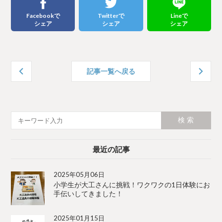
Facebookで
Twitterで
Lineで
シェア
シェア
シェア
記事一覧へ戻る
個人
丹波
事業
山村
主か
完成
ら法
現場
人
見学
最近の記事
へ、
会！
新た
天野
2025年05月06日
小学生が大工さんに挑戦！ワクワクの1日体験にお
な章
保建
手伝いしてきました！
へ。
築さ
先代
ん、
2025年01月15日