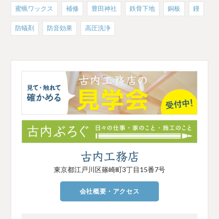
蜜蝋ワックス
補修
豊田神社
鉄骨下地
銅板
鏝
防蟻剤
防音効果
高圧洗浄
東京都江戸川区篠崎町3丁目15番7号
会社概要・アクセス