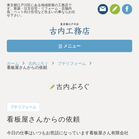
東京都江戸川区にある地域密着の工務店で
す。新築・注文住宅・リフォーム・店舗内
装・ペット向け住宅など住まいの事ならお任
せ下さい。
メニュー
おもい
ホーム
古内ぶろぐ
プチリフォーム
看板屋さんからの依頼
完全自由設計の新築・注文住宅
修繕・リフォーム
町の工務店だからできること
プチリフォーム
家づくりの流れ 新築/リフォーム
看板屋さんからの依頼
施工実績 お施主さまの声
今日の仕事はいつもお世話になっています看板屋さん有限会社