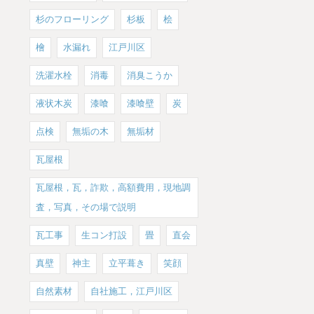
杉のフローリング
杉板
桧
檜
水漏れ
江戸川区
洗濯水栓
消毒
消臭こうか
液状木炭
漆喰
漆喰壁
炭
点検
無垢の木
無垢材
瓦屋根
瓦屋根，瓦，詐欺，高額費用，現地調
査，写真，その場で説明
瓦工事
生コン打設
畳
直会
真壁
神主
立平葺き
笑顔
自然素材
自社施工，江戸川区