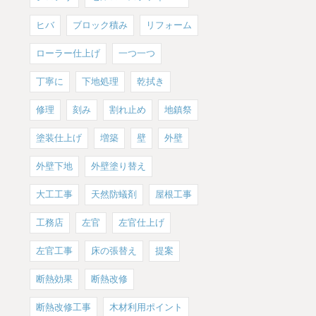
ヒバ
ブロック積み
リフォーム
ローラー仕上げ
一つ一つ
丁寧に
下地処理
乾拭き
修理
刻み
割れ止め
地鎮祭
塗装仕上げ
増築
壁
外壁
外壁下地
外壁塗り替え
大工工事
天然防蟻剤
屋根工事
工務店
左官
左官仕上げ
左官工事
床の張替え
提案
断熱効果
断熱改修
断熱改修工事
木材利用ポイント