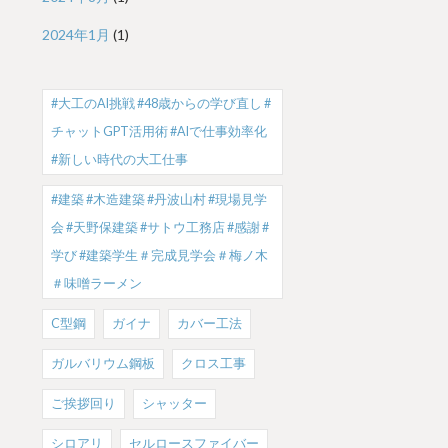
2024年1月
(1)
#大工のAI挑戦 #48歳からの学び直し #
チャットGPT活用術 #AIで仕事効率化
#新しい時代の大工仕事
#建築 #木造建築 #丹波山村 #現場見学
会 #天野保建築 #サトウ工務店 #感謝 #
学び #建築学生＃完成見学会＃梅ノ木
＃味噌ラーメン
C型鋼
ガイナ
カバー工法
ガルバリウム鋼板
クロス工事
ご挨拶回り
シャッター
シロアリ
セルロースファイバー