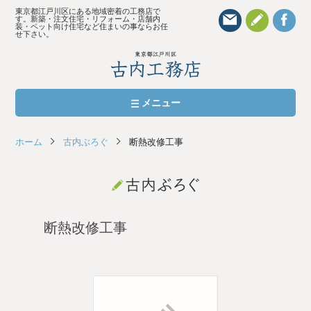
東京都江戸川区にある地域密着の工務店で
す。新築・注文住宅・リフォーム・店舗内
装・ペット向け住宅など住まいの事ならお任
せ下さい。
メニュー
おもい
ホーム
古内ぶろぐ
断熱改修工事
完全自由設計の新築・注文住宅
修繕・リフォーム
町の工務店だからできること
断熱改修工事
家づくりの流れ 新築/リフォーム
施工実績 お施主さまの声