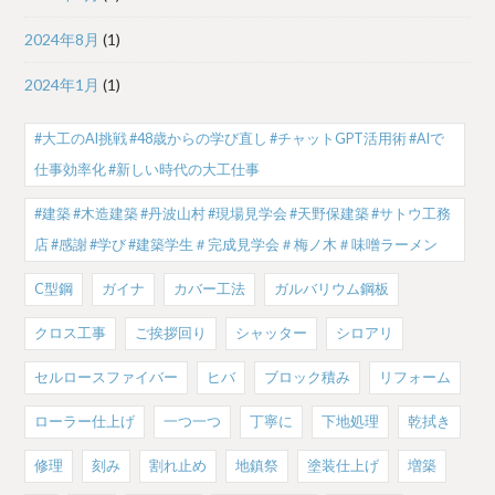
2024年8月
(1)
2024年1月
(1)
#大工のAI挑戦 #48歳からの学び直し #チャットGPT活用術 #AIで
仕事効率化 #新しい時代の大工仕事
#建築 #木造建築 #丹波山村 #現場見学会 #天野保建築 #サトウ工務
店 #感謝 #学び #建築学生＃完成見学会＃梅ノ木＃味噌ラーメン
C型鋼
ガイナ
カバー工法
ガルバリウム鋼板
クロス工事
ご挨拶回り
シャッター
シロアリ
セルロースファイバー
ヒバ
ブロック積み
リフォーム
ローラー仕上げ
一つ一つ
丁寧に
下地処理
乾拭き
修理
刻み
割れ止め
地鎮祭
塗装仕上げ
増築