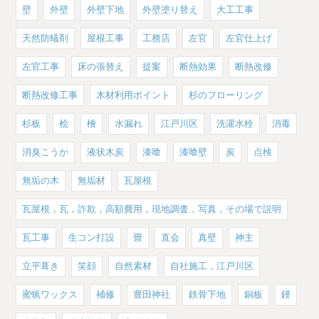
壁
外壁
外壁下地
外壁塗り替え
大工工事
天然防蟻剤
屋根工事
工務店
左官
左官仕上げ
左官工事
床の張替え
提案
断熱効果
断熱改修
断熱改修工事
木材利用ポイント
杉のフローリング
杉板
桧
檜
水漏れ
江戸川区
洗濯水栓
消毒
消臭こうか
液状木炭
漆喰
漆喰壁
炭
点検
無垢の木
無垢材
瓦屋根
瓦屋根，瓦，詐欺，高額費用，現地調査，写真，その場で説明
瓦工事
生コン打設
畳
直会
真壁
神主
立平葺き
笑顔
自然素材
自社施工，江戸川区
蜜蝋ワックス
補修
豊田神社
鉄骨下地
銅板
鏝